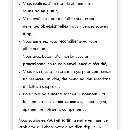
Vous
souffrez
d’un trouble alimentaire et
souhaitez en
guérir,
Vos pensées autour de l’alimentation sont
devenues
obsessionnelles,
vous y pensez souvent
(trop),
Vous aimeriez vous
réconcilier
avec votre
alimentation,
Vous avez besoin d’en parler avec un
professionnel
en toute
bienveillance
et
sécurité
,
Vous ressentez que vous mangez pour compenser
un mal-être, un vide, des manques, des émotions
difficiles à supporter,
Pour vous les aliments sont des «
doudous
» ou
bien encore des «
médicaments
», ils soulagent,
apaisent, remplissent, compensent…
Vous souhaitez
vous en sortir
, prendre en main ce
problème qui altère votre quotidien depuis un