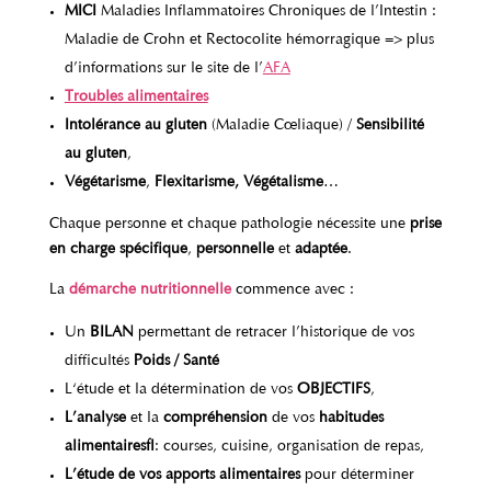
MICI
Maladies Inflammatoires Chroniques de l’Intestin :
Maladie de Crohn et Rectocolite hémorragique => plus
d’informations sur le site de l’
AFA
Troubles alimentaires
Intolérance au gluten
(Maladie Cœliaque) /
Sensibilité
au gluten
,
Végétarisme
,
Flexitarisme, Végétalisme
…
Chaque personne et chaque pathologie nécessite une
prise
en charge spécifique
,
personnelle
et
adaptée
.
La
démarche nutritionnelle
commence avec :
Un
BILAN
permettant de retracer l’historique de vos
difficultés
Poids / Santé
L‘étude et la détermination de vos
OBJECTIFS
,
L’analyse
et la
compréhension
de vos
habitudes
alimentaires
: courses, cuisine, organisation de repas,
L’étude de vos apports alimentaires
pour déterminer